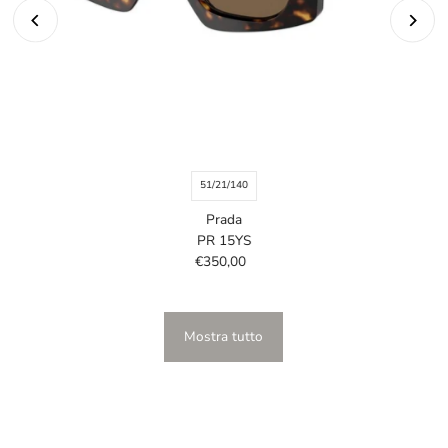
51/21/140
Prada
PR 15YS
€350,00
Prezzo
di
listino
Mostra tutto