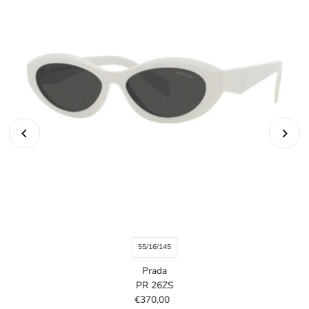
55/16/145
Prada
PR 26ZS
€370,00
Prezzo