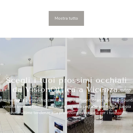
di
listino
Mostra tutto
Scegli i tuoi prossimi occhiali
da VisionOttica a Vicenza.
Attraverso la partnership con i più noti e influenti brand, nei nostri punti
vendita troverai l’occhiale da sole o da vista perfetto per te, che sappia
unire le ultime tendenze alla protezione necessaria per i tuoi occhi!