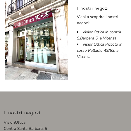
I nostri negozi
Vieni a scoprire i nostri
negozi:
VisionOttica in contrà
S.Barbara 5, a Vicenza
VisionOttica Piccolo in
corso Palladio 49/53, a
Vicenza
I nostri negozi
VisionOttica
Contrà Santa Barbara, 5